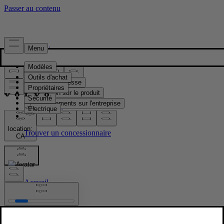
Presse & Médias
Matériel de presse
Information sur le produit
Renseignements sur l'entreprise
Contacts médias
location:
CA
Images
Accueil
/
Images
/
Volvo EX30 Cross Country – exterior