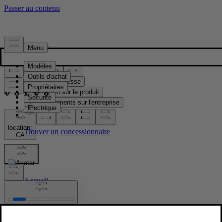
Presse & Médias
Matériel de presse
Information sur le produit
Renseignements sur l'entreprise
Contacts médias
location:
CA
Images
Accueil
/
Images
/
Refreshed Volvo S90 exterior