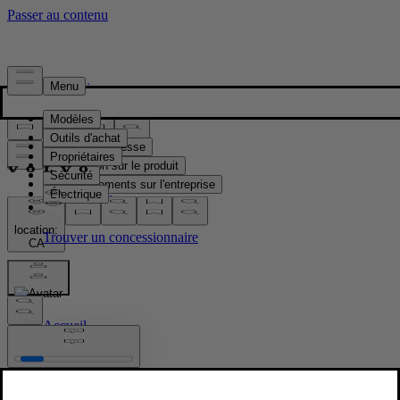
Presse & Médias
Matériel de presse
Information sur le produit
Renseignements sur l'entreprise
Contacts médias
location:
CA
Images
Accueil
/
Images
/
V60 T8 Silver Dawn