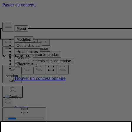
Presse & Médias
Matériel de presse
Information sur le produit
Renseignements sur l'entreprise
Contacts médias
location:
CA
Images
Accueil
/
Images
/
90/90 day event