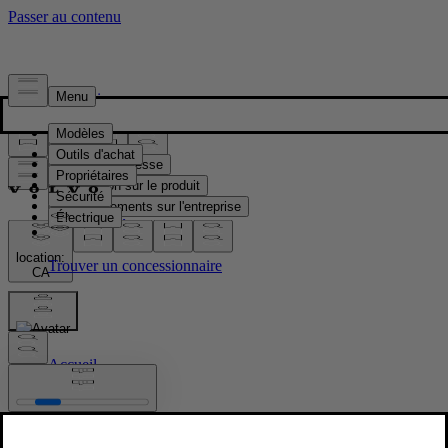
Presse & Médias
Matériel de presse
Information sur le produit
Renseignements sur l'entreprise
Contacts médias
location:
CA
Images
Accueil
/
Images
/
New Volvo XC90: studio still