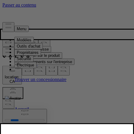
Presse & Médias
Matériel de presse
Information sur le produit
Renseignements sur l'entreprise
Contacts médias
location:
CA
Images
Accueil
/
Images
/
EX30 exterior-location-top-three-quarters-front-right