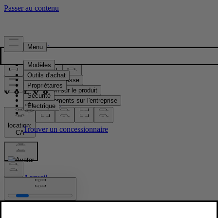
Presse & Médias
Matériel de presse
Information sur le produit
Renseignements sur l'entreprise
Contacts médias
location:
CA
Images
Accueil
/
Images
/
Jim & Richard TOR Announcement