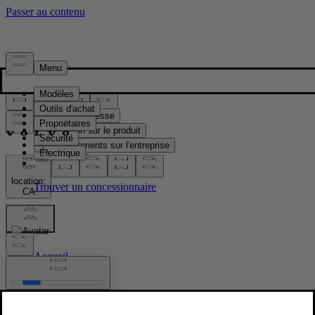
Presse & Médias
Matériel de presse
Information sur le produit
Renseignements sur l'entreprise
Contacts médias
location:
CA
Images
Accueil
/
Images
/
Volvo EX30 Cross Country – exterior