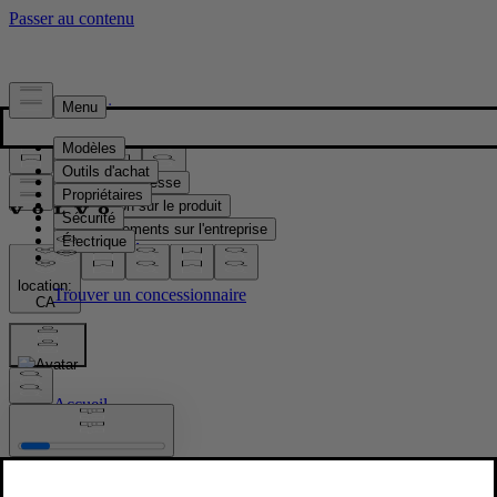
Presse & Médias
Matériel de presse
Information sur le produit
Renseignements sur l'entreprise
Contacts médias
location:
CA
Images
Accueil
/
Images
/
EX40 Sand edition