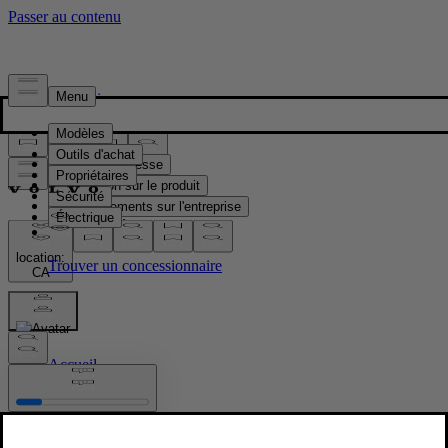
Presse & Médias
Matériel de presse
Information sur le produit
Renseignements sur l'entreprise
Contacts médias
location:
CA
Images
Accueil
/
Images
/
Volvo EX90 Sand Dune Interior