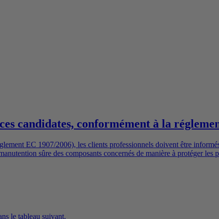
ances candidates, conformément à la réglem
glement EC 1907/2006), les clients professionnels doivent être infor
 la manutention sûre des composants concernés de manière à protéger les 
3 en particulier, qui sont conformes à notre engagement à promouvoir la 
ns le tableau suivant.