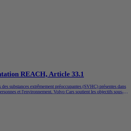
entation REACH, Article 33.1
més des substances extrêmement préoccupantes (SVHC) présentes dans
personnes et l'environnement. Volvo Cars soutient les objectifs sous-
fabrication, la manutention et l'utilisation responsables de nos