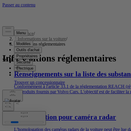
Assistance
/
Informations sur la voiture
/
Informations réglementaires
Informations réglementaires
Renseignements sur la liste des subst
Conformément à l'article 33.1 de la réglementation REACH (rè
les produits fournis par Volvo Cars. L'objectif est de faciliter
jacents de la réglementation REACH en général, et de l'article 3
produits.
Homologation pour caméra radar
L'homologation des caméras radars de la voiture peut être lue da