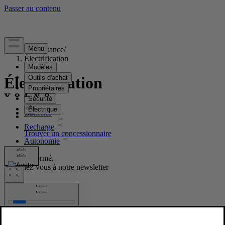
Assistance
/
Électrification
Électrification
Batteries
Recharge
Autonomie