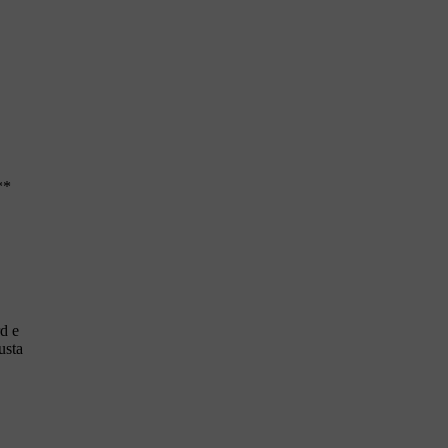
**
d e
usta