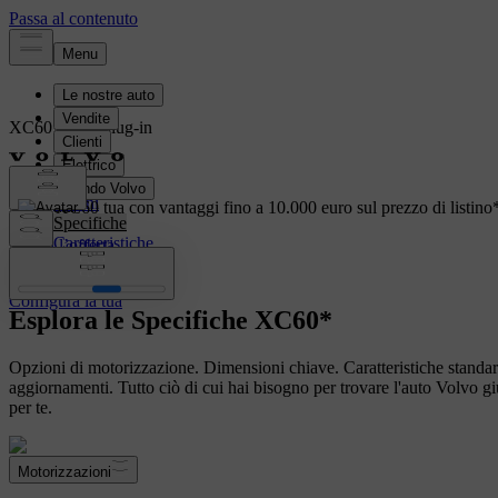
XC60
ibrido plug-in
Panoramica
Interni
Volvo XC60 tua con vantaggi fino a 10.000 euro sul prezzo di listino
Specifiche
Caratteristiche
Scopri l’offerta
Configura la tua
Configura la tua
Esplora le Specifiche XC60*
Opzioni di motorizzazione. Dimensioni chiave. Caratteristiche standar
aggiornamenti. Tutto ciò di cui hai bisogno per trovare l'auto Volvo gi
per te.
Motorizzazioni