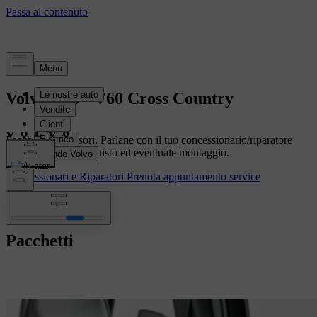
Volvo V60 - V60 Cross Country
Pacchetti, Accessori. Parlane con il tuo concessionario/riparatore
autorizzato per l’acquisto ed eventuale montaggio.
Concessionari e Riparatori
Prenota appuntamento service
Pacchetti