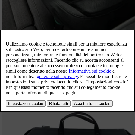
CHILD
PA005
Il pacchetto CHILD include: • Protezione antipedate per lo schienale
del sedile anteriore • Seggiolino Volvo per bambini di altezza
compresa tra 61 cm e 115 cm
Prezzo del pacchetto: 930€
IVA e montaggio inclusi