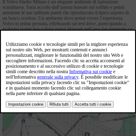
Il Volvo Studio Milano è un elegante ambiente di ispirazione
scandinava. Sarai accolto dall’aurora boreale sul soffitto e potrai
ammirare le sue raffinate pareti che riproducono il tipico aspetto di
un bosco svedese. Un ambiente dove potrai vivere l’esperienza
Volvo in prima persona, effettuando un test drive, partecipando a
esclusivi eventi live e dove potrai rilassarti nell’area bar leggendo un
libro o dando un’occhiata agli articoli della Volvo Studio Milano
Collection.
Scopri gli eventi >