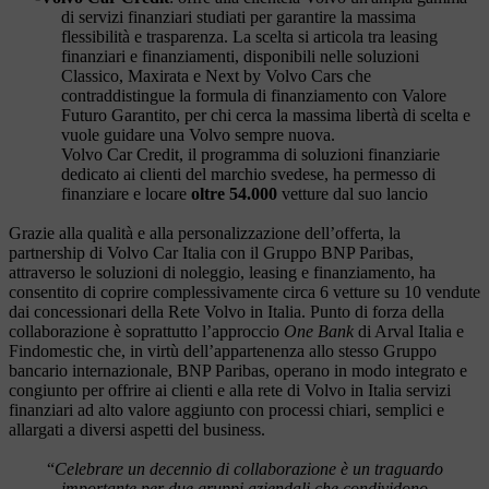
di servizi finanziari studiati per garantire la massima
flessibilità e trasparenza. La scelta si articola tra leasing
finanziari e finanziamenti, disponibili nelle soluzioni
Classico, Maxirata e Next by Volvo Cars che
contraddistingue la formula di finanziamento con Valore
Futuro Garantito, per chi cerca la massima libertà di scelta e
vuole guidare una Volvo sempre nuova.
Volvo Car Credit, il programma di soluzioni finanziarie
dedicato ai clienti del marchio svedese, ha permesso di
finanziare e locare
oltre 54.000
vetture dal suo lancio
Grazie alla qualità e alla personalizzazione dell’offerta, la
partnership di Volvo Car Italia con il Gruppo BNP Paribas,
attraverso le soluzioni di noleggio, leasing e finanziamento, ha
consentito di coprire complessivamente circa 6 vetture su 10 vendute
dai concessionari della Rete Volvo in Italia. Punto di forza della
collaborazione è soprattutto l’approccio
One Bank
di Arval Italia e
Findomestic che, in virtù dell’appartenenza allo stesso Gruppo
bancario internazionale, BNP Paribas, operano in modo integrato e
congiunto per offrire ai clienti e alla rete di Volvo in Italia servizi
finanziari ad alto valore aggiunto con processi chiari, semplici e
allargati a diversi aspetti del business.
“
Celebrare un decennio di collaborazione è un traguardo
importante per due gruppi aziendali che condividono