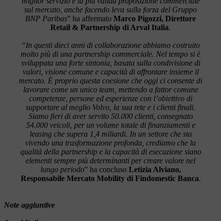
miglior servizio e la più valida proposizione commerciale
sul mercato, anche facendo leva sulla forza del Gruppo
BNP Paribas
” ha affermato
Marco Pigozzi, Direttore
Retail & Partnership di Arval Italia
.
“In questi dieci anni di collaborazione abbiamo costruito
molto più di una partnership commerciale. Nel tempo si è
sviluppata una forte sintonia, basata sulla condivisione di
valori, visione comune e capacità di affrontare insieme il
mercato. È proprio questa coesione che oggi ci consente di
lavorare come un unico team, mettendo a fattor comune
competenze, persone ed esperienze con l’obiettivo di
supportare al meglio Volvo, la sua rete e i clienti finali.
Siamo fieri di aver servito 50.000 clienti, consegnato
54.000 veicoli, per un volume totale di finanziamenti e
leasing che supera 1,4 miliardi. In un settore che sta
vivendo una trasformazione profonda, crediamo che la
qualità della partnership e la capacità di esecuzione siano
elementi sempre più determinanti per creare valore nel
lungo periodo
” ha concluso
Letizia Alviano,
Responsabile Mercato Mobility di Findomestic Banca
.
Note aggiuntive