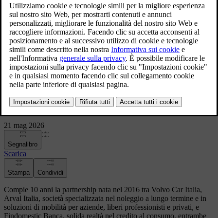
Compie 10 anni la partnership fra Volvo Car Italia, Arval
Italia e Findomestic, una collaborazione che garantisce ai
concessionari Volvo strumenti finanziari evoluti e adatti alle
esigenze dei clienti
Compie 10 anni la partnership fra Volvo
Car Italia, Arval Italia e Findomestic, una
collaborazione che garantisce ai
concessionari Volvo strumenti finanziari
evoluti e adatti alle esigenze dei clienti
21 mag 2026
Segnalibro
Scarica
Stampa
Condividi
Compie 10 anni la partnership nata nel 2016 tra Volvo Car Italia,
Arval Italia, società specializzata nel noleggio a lungo termine e in
soluzioni di mobilità per aziende, liberi professionisti e privati, e
Findomestic Banca, solida realtà nel credito al consumo, entrambe