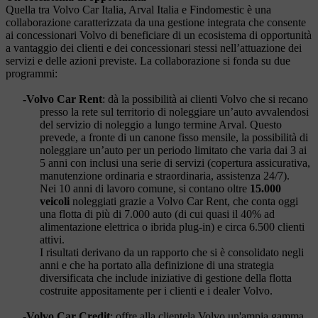
Quella tra Volvo Car Italia, Arval Italia e Findomestic è una
collaborazione caratterizzata da una gestione integrata che consente
ai concessionari Volvo di beneficiare di un ecosistema di opportunità
a vantaggio dei clienti e dei concessionari stessi nell’attuazione dei
servizi e delle azioni previste. La collaborazione si fonda su due
programmi:
-
Volvo Car Rent
: dà la possibilità ai clienti Volvo che si recano
presso la rete sul territorio di noleggiare un’auto avvalendosi
del servizio di noleggio a lungo termine Arval. Questo
prevede, a fronte di un canone fisso mensile, la possibilità di
noleggiare un’auto per un periodo limitato che varia dai 3 ai
5 anni con inclusi una serie di servizi (copertura assicurativa,
manutenzione ordinaria e straordinaria, assistenza 24/7).
Nei 10 anni di lavoro comune, si contano oltre
15.000
veicoli
noleggiati grazie a Volvo Car Rent, che conta oggi
una flotta di più di 7.000 auto (di cui quasi il 40% ad
alimentazione elettrica o ibrida plug-in) e circa 6.500 clienti
attivi.
I risultati derivano da un rapporto che si è consolidato negli
anni e che ha portato alla definizione di una strategia
diversificata che include iniziative di gestione della flotta
costruite appositamente per i clienti e i dealer Volvo.
-
Volvo Car Credit
: offre alla clientela Volvo un'ampia gamma