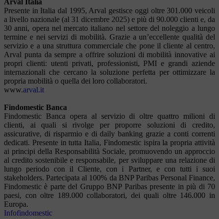
Arval Italia
Presente in Italia dal 1995, Arval gestisce oggi oltre 301.000 veicoli
a livello nazionale (al 31 dicembre 2025) e più di 90.000 clienti e, da
30 anni, opera nel mercato italiano nel settore del noleggio a lungo
termine e nei servizi di mobilità. Grazie a un’eccellente qualità del
servizio e a una struttura commerciale che pone il cliente al centro,
Arval punta da sempre a offrire soluzioni di mobilità innovative ai
propri clienti: utenti privati, professionisti, PMI e grandi aziende
internazionali che cercano la soluzione perfetta per ottimizzare la
propria mobilità o quella dei loro collaboratori.
www.
arval.it
Findomestic Banca
Findomestic Banca opera al servizio di oltre quattro milioni di
clienti, ai quali si rivolge per proporre soluzioni di credito,
assicurative, di risparmio e di daily banking grazie a conti correnti
dedicati. Presente in tutta Italia, Findomestic ispira la propria attività
ai principi della Responsabilità Sociale, promuovendo un approccio
al credito sostenibile e responsabile, per sviluppare una relazione di
lungo periodo con il Cliente, con i Partner, e con tutti i suoi
stakeholders. Partecipata al 100% da BNP Paribas Personal Finance,
Findomestic è parte del Gruppo BNP Paribas presente in più di 70
paesi, con oltre 189.000 collaboratori, dei quali oltre 146.000 in
Europa.
Infofindomestic