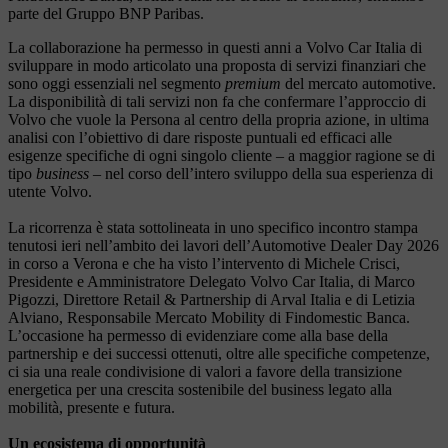
parte del Gruppo BNP Paribas.
La collaborazione ha permesso in questi anni a Volvo Car Italia di
sviluppare in modo articolato una proposta di servizi finanziari che
sono oggi essenziali nel segmento
premium
del mercato automotive.
La disponibilità di tali servizi non fa che confermare l’approccio di
Volvo che vuole la Persona al centro della propria azione, in ultima
analisi con l’obiettivo di dare risposte puntuali ed efficaci alle
esigenze specifiche di ogni singolo cliente – a maggior ragione se di
tipo
business
– nel corso dell’intero sviluppo della sua esperienza di
utente Volvo.
La ricorrenza è stata sottolineata in uno specifico incontro stampa
tenutosi ieri nell’ambito dei lavori dell’Automotive Dealer Day 2026
in corso a Verona e che ha visto l’intervento di Michele Crisci,
Presidente e Amministratore Delegato Volvo Car Italia, di Marco
Pigozzi, Direttore Retail & Partnership di Arval Italia e di Letizia
Alviano, Responsabile Mercato Mobility di Findomestic Banca.
L’occasione ha permesso di evidenziare come alla base della
partnership e dei successi ottenuti, oltre alle specifiche competenze,
ci sia una reale condivisione di valori a favore della transizione
energetica per una crescita sostenibile del business legato alla
mobilità, presente e futura.
Un ecosistema di opportunità