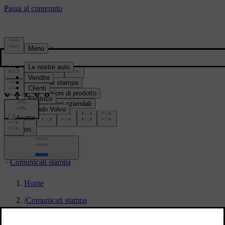
Stampa & Media
Materiale stampa
Informazioni di prodotto
Informazioni aziendali
Contatti per i media
location:
IT
Comunicati stampa
Home
/
Comunicati stampa
/