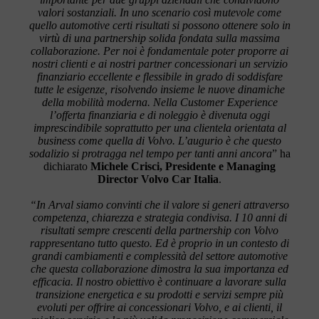
valori sostanziali. In uno scenario così mutevole come
quello automotive certi risultati si possono ottenere solo in
virtù di una partnership solida fondata sulla massima
collaborazione. Per noi è fondamentale poter proporre ai
nostri clienti e ai nostri partner concessionari un servizio
finanziario eccellente e flessibile in grado di soddisfare
tutte le esigenze, risolvendo insieme le nuove dinamiche
della mobilità moderna. Nella Customer Experience
l’offerta finanziaria e di noleggio è divenuta oggi
imprescindibile soprattutto per una clientela orientata al
business come quella di Volvo. L’augurio è che questo
sodalizio si protragga nel tempo per tanti anni ancora
”
ha
dichiarato
Michele Crisci, Presidente e Managing
Director Volvo Car Italia
.
“In Arval siamo convinti che il valore si generi attraverso
competenza, chiarezza e strategia condivisa. I 10 anni di
risultati sempre crescenti della partnership con Volvo
rappresentano tutto questo. Ed è proprio in un contesto di
grandi cambiamenti e complessità del settore automotive
che questa collaborazione dimostra la sua importanza ed
efficacia. Il nostro obiettivo è continuare a lavorare sulla
transizione energetica e su prodotti e servizi sempre più
evoluti per offrire ai concessionari Volvo, e ai clienti, il