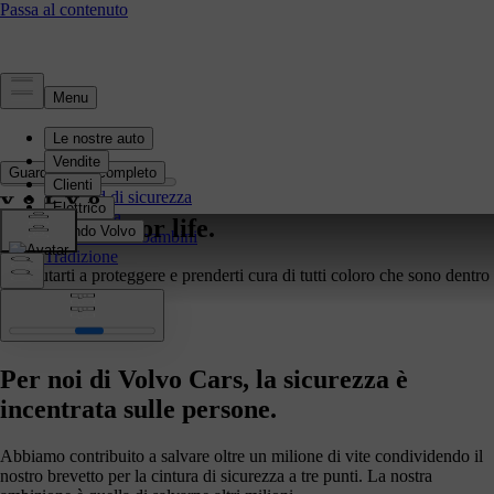
Sicurezza
Guarda il film completo
Panoramica
Standard di sicurezza
Tecnologia
Sicurezza. For life.
Sicurezza dei bambini
Tradizione
Per aiutarti a proteggere e prenderti cura di tutti coloro che sono dentro
e attorno alla tua Volvo.
Dal 1927
Per noi di Volvo Cars, la sicurezza è
incentrata sulle persone.
Abbiamo contribuito a salvare oltre un milione di vite condividendo il
nostro brevetto per la cintura di sicurezza a tre punti. La nostra