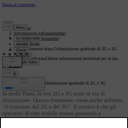
Supporto
/
Informazioni sull'automobile
/
Software dell'automobile
/
Connettività
/
Servizi connessi dopo l'eliminazione graduale di 2G e 3G
Supporto personalizzato
Ottieni informazioni pertinenti per la tua
auto specifica.
Accedi
Servizi connessi dopo l'eliminazione graduale di 2G e 3G
In molti Paesi, le reti 2G e 3G sono in via di
dismissione. Questo fenomeno viene anche definito
"il tramonto del 2G e del 3G". Il motivo è che gli
operatori di rete mobile stanno passando a
tecnologie più avanzate.