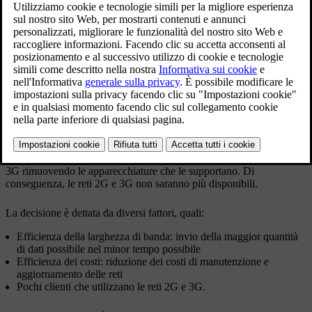
Le automobili senza Google integrato saranno
colpite dall'interruzione di tali tecnologie. A seconda
del modello e dell'anno, la tua automobile perderà
tutti i servizi connessi o avrà bisogno di un
aggiornamento del software per continuare a
funzionare come prima.
Aggiornato 24/10/2025
Spiegazione contestuale
Gli operatori di rete mobile elimineranno gradualmente le reti 2G e
3G rimuovendo le apparecchiature che le supportano. Di
conseguenza, le reti 2G e 3G non saranno più disponibili.
La decisione è dettata da diversi fattori, quali:
Efficienza della larghezza di banda: invio della maggior quantità
di dati possibile nel minor tempo possibile
Efficienza dei costi: riduzione dei costi di manutenzione e
aggiornamento delle reti
Pochi clienti che utilizzano le reti 2G e 3G.