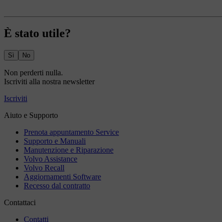
È stato utile?
Sì
No