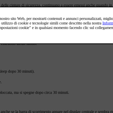
e delle cinture di sicurezza, continuano a essere emessi anche quando in 
degli altoparlanti, degli indicatori di direzione e dei sensori di parcheggio.
non emettono alcun suono.
 sleep dopo 30 minuti).
e.
bloccata, ma si spegne dopo circa 30 minuti.
anche se la barra di scorrimento appare nel display centrale e sembra r