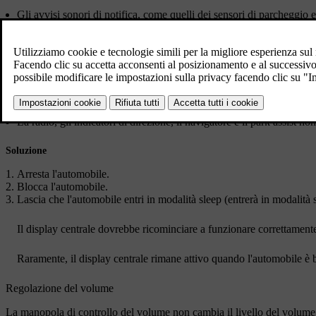
Gli avvisi sonori di notifica, come quelli dei sensori di parcheggio 
Il display centrale è bloccato o si sta riavviando
Il display centrale si blocca, il che influisce sull'audio della radio, 
Suono assente
La radio, gli indicatori di direzione, il navigatore e il park assist 
Soluzione
Arresta l'automobile.
Blocca l'automobile.
Lascia che l'automobile entri in modalità sleep (entrerà in modalità
Il display centrale dovrebbe ricominciare a funzionare correttament
Raramente, il display centrale rimane attivo quando l'automobile è 
Regolazione del volume
La manopola di controllo del volume non cambia il livello del volume 