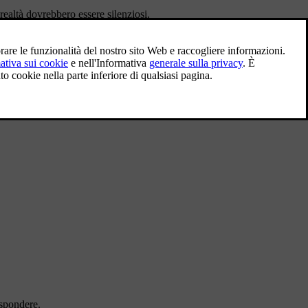
realtà dovrebbero essere silenziosi.
ispondere.