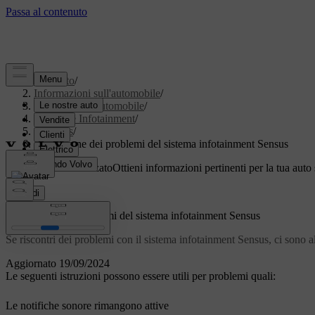
Supporto
/
Informazioni sull'automobile
/
Software dell'automobile
/
Display e Infotainment
/
Sensus
/
Risoluzione dei problemi del sistema infotainment Sensus
Supporto personalizzato
Ottieni informazioni pertinenti per la tua auto 
Accedi
Risoluzione dei problemi del sistema infotainment Sensus
Se riscontri dei problemi con il sistema infotainment Sensus, ci sono a
Aggiornato 19/09/2024
Le seguenti istruzioni possono essere utili per problemi quali:
Le notifiche sonore rimangono attive