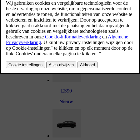
EX40
XC60
EX30
V60
ES90
Nieuw