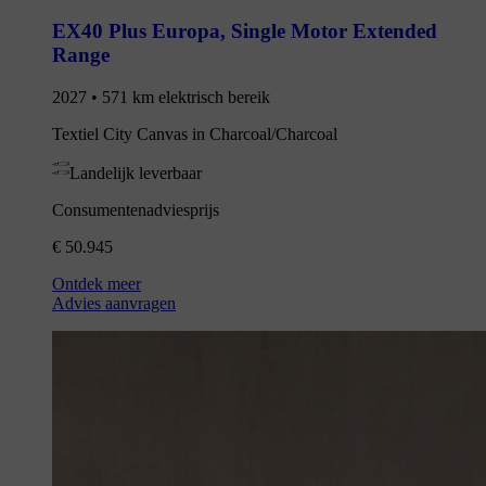
EX40 Plus Europa
,
Single Motor Extended
Range
2027 • 571 km elektrisch bereik
Textiel City Canvas in Charcoal/Charcoal
Landelijk leverbaar
Consumentenadviesprijs
€ 50.945
Ontdek meer
Advies aanvragen