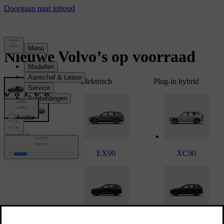
Nieuwe Volvo’s op voorraad
Elektrisch
Plug-in hybrid
Alle
modellen
EX90
XC90