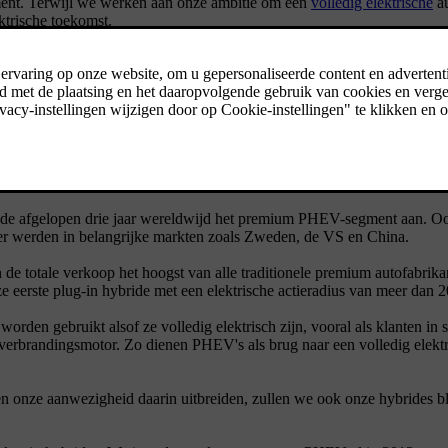
timent. Terwijl we werken aan onze ambitie om een
volledig elektrische
au
ktrische toekomst.
 miljoenste PHEV aan een klant. Momenteel bieden we in Nederland vi
e productportfolio biedt ons een strategisch voordeel, waardoor we hoo
ekomst, voor klanten die nog niet klaar zijn om volledig elektrisch te 
 onze wereldwijde verkoop. De verkoop van PHEV's groeide van bijna 
C90 in onze drie belangrijkste verkoopregio's.
e afgelopen drie jaar wereldwijd het premium PHEV-segment aan. Oo
er werden in belangrijke markten zoals Zweden, de VS en China.
 de totale verkoop het hoogst van alle traditionele premium autofabri
erste plug-in hybride met een elektrische actieradius van meer dan 2
 worden gebruikt alsof ze volledig elektrisch zijn, vooral als klanten 
r verbrandingsmotor. Zo dienen PHEV's als brug naar een volledig elek
t en onze aanwezigheid daarin uitbreiden, zullen we ook onze hybrides