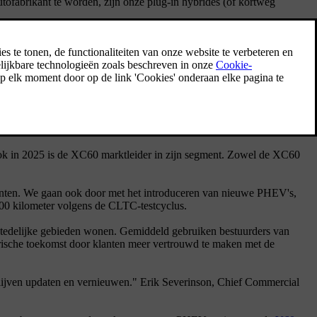
tofabrikant te worden, zijn onze plug-in hybrides (of kortweg
er verschillende Volvo-modellen aan als PHEV, als aanvulling op
gwaardige geëlektrificeerde auto's in alle soorten en maten kunnen
rijden." Erik Severinson, Chief Commercial Officer
46.000 eenheden in 2019 tot meer dan 177.000 eenheden in 2024,
k in 2025 is de XC60 marktleider in zijn segment. Zowel de XC60
kanten. We gaan ook door met het introduceren van nieuwe PHEV's,
00 kilometer volgens de CLTC-testcyclus.
in stedelijke gebieden wonen. Gemiddeld gebruiken bestuurders van
trische toekomst door klanten meer vertrouwd te maken met de
 blijven updaten en vernieuwen." Erik Severinson, Chief Commercial