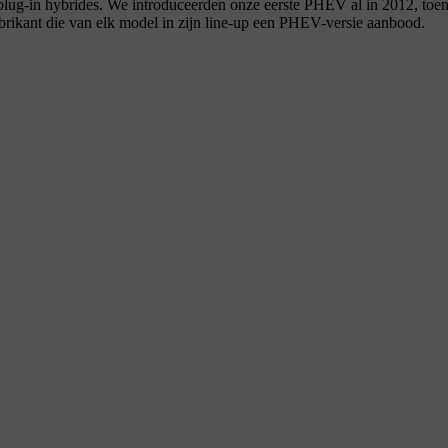
n plug-in hybrides. We introduceerden onze eerste PHEV al in 2012, 
brikant die van elk model in zijn line-up een PHEV-versie aanbood.