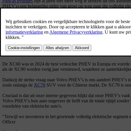
Plug-in hybrides
zijn al jaren niet meer weg te denken uit ons assor
PHEV's) een belangrijke pijler van groei op weg naar die volledig ele
Deze maand bereikten we een belangrijke mijlpaal: we leverden onze
onze reeks van zes volledig elektrische modellen. Dit uitgebalanceerd
aanbieden aan wereldwijde klanten.
"Onze PHEV's zijn een cruciale brug naar onze volledig elektrische to
PHEV's waren in de eerste helft van 2025 goed voor 23 procent van
ondersteund door een sterke vraag naar de plug-in hybride XC60 en X
De XC60 was in 2024 de best verkochte PHEV in Europa en voerde d
als de XC90 werden vorig jaar vernieuwd, waardoor ze aantrekkelijk
Dankzij de sterke vraag naar Volvo PHEV's is ons aandeel PHEV's in
zoals onlangs de
XC70
SUV voor de Chinese markt. De XC70 is onze e
Cruciaal is dat uit onze interne gegevens blijkt dat onze PHEV's vaak
Volvo PHEV's hun auto ongeveer de helft van de totale rijtijd zonde
voordelen van elektrische auto's.
"Terwijl we investeren in het groeiende volledig elektrische segmen
Officer