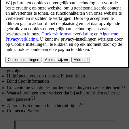
Bijgewerkt 04-04-2025
Veilig rijden begint met veilig rijgedrag. Als extra bescherming tegen
ongevallen kan je auto je waarschuwen als de auto een situatie
detecteert waarbij je extra moet opletten of meteen iets moet doen.
Naast waarschuwingen voor de bestuurder geven kan de auto ook
ingrijpen door te sturen en te remmen om een aanrijding te
voorkomen of de gevolgen ervan te beperken.
Functies die op verschillende manieren waarschuwingen geven of
ingrijpen, zijn onder meer:
Waarschuwingen voor aanrijdingen en beperking van de
gevolgen
Hulpfunctie voor op rijstrook blijven rijden
Blind Spot Information
[1]
Concentratie van de bestuurder en meldingen over de alertheid
Waarschuwingen voor verkeer dat bij achteruit rijden achter de
[2]
auto passeert
[3]
Automatisch remmen bij achteruit rijden
Connected Safety