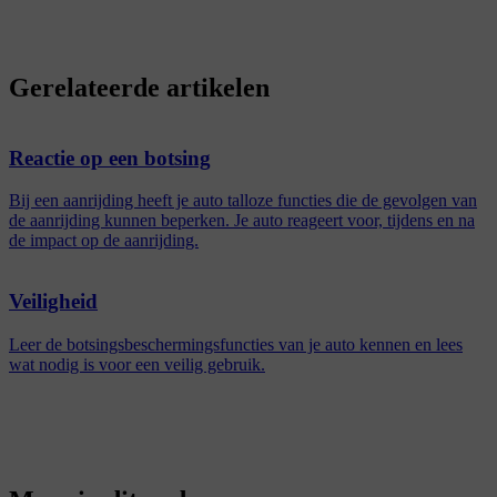
Gerelateerde artikelen
Reactie op een botsing
Bij een aanrijding heeft je auto talloze functies die de gevolgen van
de aanrijding kunnen beperken. Je auto reageert voor, tijdens en na
de impact op de aanrijding.
Veiligheid
Leer de botsingsbeschermingsfuncties van je auto kennen en lees
wat nodig is voor een veilig gebruik.