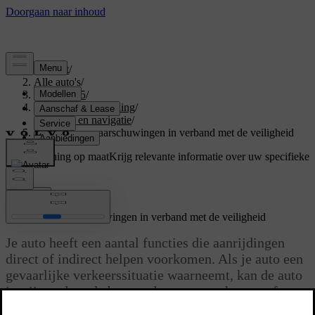
Support
/
Alle auto's
/
EX40 2025
/
Gebruikershandleiding
/
Rijhulp en navigatie
/
Ingrijpen en waarschuwingen in verband met de veiligheid
Ondersteuning op maat
Krijg relevante informatie over uw specifieke
auto.
Inloggen
Ingrijpen en waarschuwingen in verband met de veiligheid
Je auto heeft een aantal functies die aanrijdingen
direct of indirect helpen voorkomen. Als je auto een
gevaarlijke verkeerssituatie waarneemt, kan de auto
ingrijpen door de bestuurder te waarschuwen of een
ontwijkende manoeuvre uit te voeren.