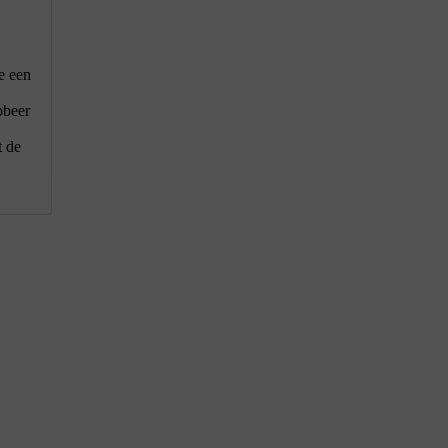
e een
obeer
t de