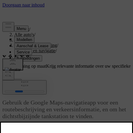
Support
/
Alle auto's
/
V60 2027
/
Gebruikershandleiding
/
Rijhulp en navigatie
/
Navigatie
Ondersteuning op maat
Krijg relevante informatie over uw specifieke
auto.
Inloggen
Navigatie
Gebruik de Google Maps-navigatieapp voor een
routebeschrijving en verkeersinformatie, en om het
dichtstbijzijnde tankstation te vinden.
Bijgewerkt 02-02-2026
Wanneer je auto met internet is verbonden, kan de auto continu