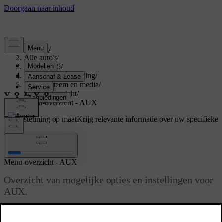
Support
/
Alle auto's
/
XC60 2015
/
Gebruikershandleiding
/
Audiosysteem en media
/
Menuoverzicht
/
Menu-overzicht - AUX
Ondersteuning op maat
Krijg relevante informatie over uw specifieke
auto.
Inloggen
Menu-overzicht - AUX
Overzicht van mogelijke opties en instellingen voor
AUX.
Bijgewerkt 08-06-2023
Voor meer informatie over