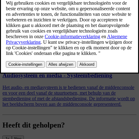
AUX-menu
AUX-ingang
Geluidssterkte instellen voor externe audiobron
Standaard
Boost
Gerelateerde artikelen
Audiosysteem en media - Systeembediening
Het audio- en mediasysteem is te bedienen vanaf de middenconsole
en voor een deel vanaf de stuurtoetsen, met behulp van de
stembediening of met de afstandsbediening. De informatie wordt op
het beeldscherm boven aan de middenconsole gepresenteerd.
Heeft dit geholpen?
Ja
Nee