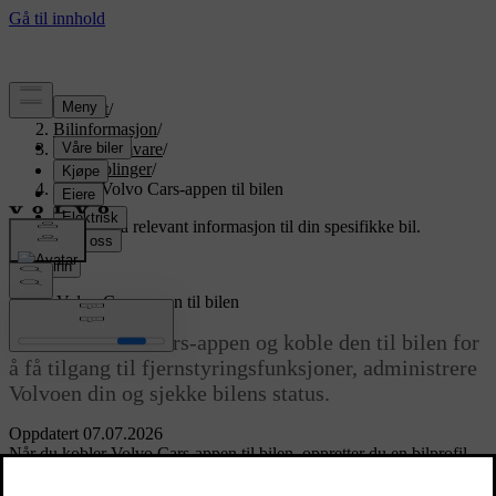
Support
/
Bilinformasjon
/
Bilprogramvare
/
Tilkoblinger
/
Koble Volvo Cars-appen til bilen
Tilpasset støtte
Få relevant informasjon til din spesifikke bil.
Logg inn
Koble Volvo Cars-appen til bilen
Last ned Volvo Cars-appen og koble den til bilen for
å få tilgang til fjernstyringsfunksjoner, administrere
Volvoen din og sjekke bilens status.
Oppdatert 07.07.2026
Når du kobler Volvo Cars-appen til bilen, oppretter du en bilprofil,
og så kobles Volvo ID-en din til både profilen og bilen.