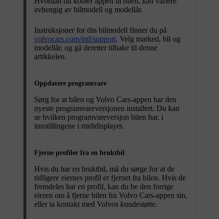
Hvordan du kobler appen til bilen, kan variere
avhengig av bilmodell og modellår.
Instruksjoner for din bilmodell finner du på
volvocars.com/intl/support
. Velg marked, bil og
modellår, og gå deretter tilbake til denne
artikkelen.
Oppdatere programvare
Sørg for at bilen og Volvo Cars-appen har den
nyeste programvareversjonen installert. Du kan
se hvilken programvareversjon bilen har, i
innstillingene i midtdisplayet.
Fjerne profiler fra en bruktbil
Hvis du har en bruktbil, må du sørge for at de
tidligere eiernes profil er fjernet fra bilen. Hvis de
fremdeles har en profil, kan du be den forrige
eieren om å fjerne bilen fra Volvo Cars-appen sin,
eller ta kontakt med Volvos kundestøtte.