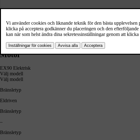
Välj modell
Välj modell
Utforska EX90
Bygg din egen
Motor
EX90 Elektrisk
Välj modell
Välj modell
Bränsletyp
Eldriven
Bränsletyp
–
Bränsletyp