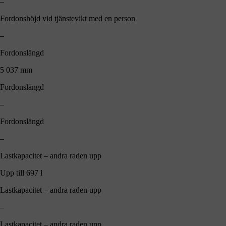
–
Fordonshöjd vid tjänstevikt med en person
–
Fordonslängd
5 037 mm
Fordonslängd
–
Fordonslängd
–
Lastkapacitet – andra raden upp
Upp till 697 l
Lastkapacitet – andra raden upp
–
Lastkapacitet – andra raden upp