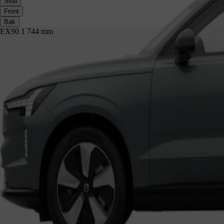
Sida
Front
Bak
EX90 1 744 mm