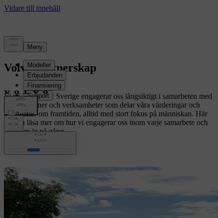
Volvo partnerskap
Vi på Volvo Car Sverige engagerar oss långsiktigt i samarbeten med
organisationer och verksamheter som delar våra värderingar och
ambitioner om framtiden, alltid med stort fokus på människan. Här
kan du läsa mer om hur vi engagerar oss inom varje samarbete och
vad som är på gång.