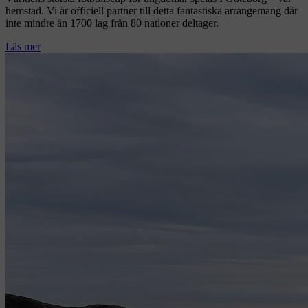
hemstad. Vi är officiell partner till detta fantastiska arrangemang där
inte mindre än 1700 lag från 80 nationer deltager.
Läs mer