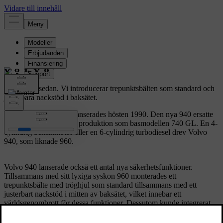
Volvo 940 sedan.
Vi introducerar trepunktsbälten som standard och
justerbara nackstöd i baksätet.
Volvo 940/960-serien lanserades hösten 1990. Den nya 940 ersatte
740 som dock förblev i produktion som basmodellen 740 GL. En 4-
cylindrig bensinmotor eller en 6-cylindrig turbodiesel drev Volvo
940, som liknade 960.
Volvo 940 lanserade också ett antal nya säkerhetsfunktioner.
Tillsammans med sitt lyxiga syskon 960 monterades ett
trepunktsbälte med tröghjul som standard tillsammans med ett
justerbart nackstöd i mitten av baksätet, vilket innebar ett
världsgenombrott för dessa funktioner. Dessutom kunde integrerat
barnsäte byggas in i baksätets mittarmstöd som tillval.