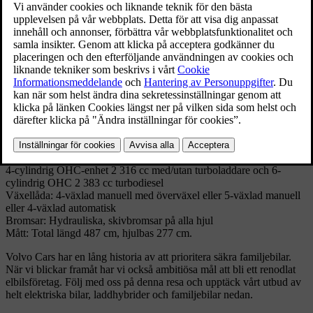
Tillsammans med andra nyutvecklade säkerhetsdetaljer gav detta
modellen många internationella utmärkelser, bland annat "Prince
Michael Road Safety Award" och "Autocar & Motors" pris för bästa
säkerhetsdetaljer.
Tekniska specifikationer
Modell: 940 sedan
Tillverkades: 1990–1998
Volym: 246 704
Kaross: 4-dörrars sedan
Motor: 4-cylindrig radmotor, OHC-enhet, 1 986 cc, 88,9 x 80 mm;
4-cylindrig OHC-enhet 2 316 cc med/utan turboladdare och 6-
cylindrig OHC 2 383 cc turbodiesel
Växellåda: 4-växlad manuell med överväxel eller 5-växlad manuell
eller 4-växlad automatisk
Bromsar: Hydrauliska, skivbromsar på alla hjul
Mått: Total längd 487 cm, hjulbas 277 cm.
Volvo Cars har en lång historia av att prioritera säkra familjebilar.
När vi blickar framåt har vi också ambitiösa mål att bli ett renodlat
elbilsföretag. Följ med oss på denna resa och upptäck vårt utbud av
helt elektriska bilar, laddhybrider och familjebilar nedan.