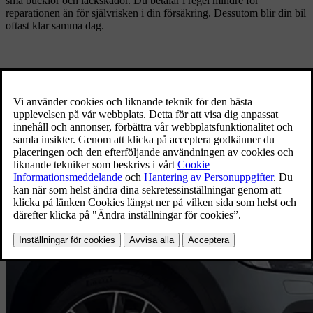
små bucklor och lackskador. Du betalar i regel mindre för
reparationen än för självrisken i din försäkring. Dessutom blir din bil
oftast klar samma dag.