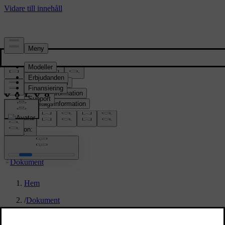
Pressrum
Pressmaterial
Produktinformation
Företagsinformation
Mediakontakter
location:
SE
Dokument
Hem
/
Dokument
/
2025 Volvo EX40 Technical Specifications