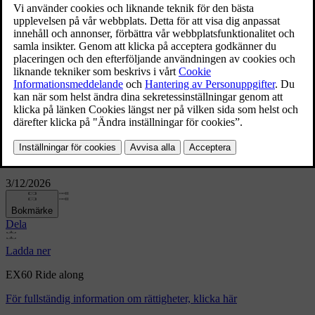
EX60 Ride along
3/12/2026
Bokmärke
Dela
Ladda ner
EX60 Ride along
För fullständig information om rättigheter, klicka här