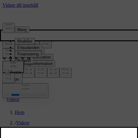
Pressrum
Pressmaterial
Produktinformation
Företagsinformation
Mediakontakter
location:
SE
Videor
Hem
/
Videor
/
EX60 Ride along