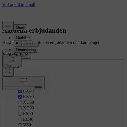
Aktuella erbjudanden
Här hittar du våra aktuella erbjudanden och kampanjer.
Filtrera
Modell
EX60
EX90
EX40
EX30
XC60
XC90
ES90
EC40
V60