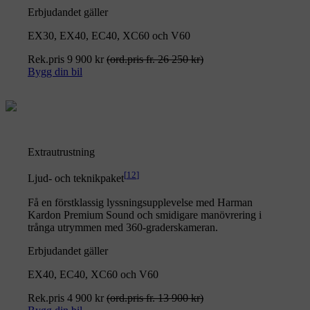
Erbjudandet gäller
EX30, EX40, EC40, XC60 och V60
Rek.pris 9 900 kr
(ord.pris fr. 26 250 kr)
Bygg din bil
Extrautrustning
[
12
]
Ljud- och teknikpaket
Få en förstklassig lyssningsupplevelse med Harman
Kardon Premium Sound och smidigare manövrering i
trånga utrymmen med 360-graderskameran.
Erbjudandet gäller
EX40, EC40, XC60 och V60
Rek.pris 4 900 kr
(ord.pris fr. 13 900 kr)