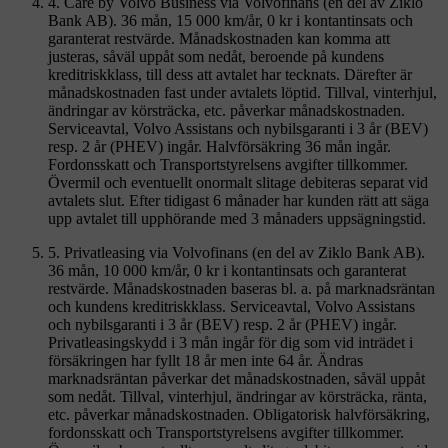
4. Care by Volvo Business via Volvofinans (en del av Ziklo
Bank AB). 36 mån, 15 000 km/år, 0 kr i kontantinsats och
garanterat restvärde. Månadskostnaden kan komma att
justeras, såväl uppåt som nedåt, beroende på kundens
kreditriskklass, till dess att avtalet har tecknats. Därefter är
månadskostnaden fast under avtalets löptid. Tillval, vinterhjul,
ändringar av körsträcka, etc. påverkar månadskostnaden.
Serviceavtal, Volvo Assistans och nybilsgaranti i 3 år (BEV)
resp. 2 år (PHEV) ingår. Halvförsäkring 36 mån ingår.
Fordonsskatt och Transportstyrelsens avgifter tillkommer.
Övermil och eventuellt onormalt slitage debiteras separat vid
avtalets slut. Efter tidigast 6 månader har kunden rätt att säga
upp avtalet till upphörande med 3 månaders uppsägningstid.
5. Privatleasing via Volvofinans (en del av Ziklo Bank AB).
36 mån, 10 000 km/år, 0 kr i kontantinsats och garanterat
restvärde. Månadskostnaden baseras bl. a. på marknadsräntan
och kundens kreditriskklass. Serviceavtal, Volvo Assistans
och nybilsgaranti i 3 år (BEV) resp. 2 år (PHEV) ingår.
Privatleasingskydd i 3 mån ingår för dig som vid inträdet i
försäkringen har fyllt 18 år men inte 64 år. Ändras
marknadsräntan påverkar det månadskostnaden, såväl uppåt
som nedåt. Tillval, vinterhjul, ändringar av körsträcka, ränta,
etc. påverkar månadskostnaden. Obligatorisk halvförsäkring,
fordonsskatt och Transportstyrelsens avgifter tillkommer.