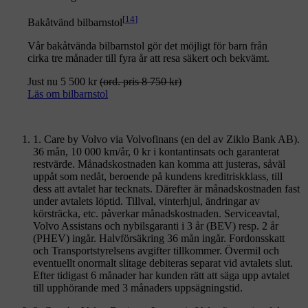
[
14
]
Bakåtvänd bilbarnstol
Vår bakåtvända bilbarnstol gör det möjligt för barn från
cirka tre månader till fyra år att resa säkert och bekvämt.
Just nu 5 500 kr
(ord. pris 8 750 kr)
Läs om bilbarnstol
1. Care by Volvo via Volvofinans (en del av Ziklo Bank AB).
36 mån, 10 000 km/år, 0 kr i kontantinsats och garanterat
restvärde. Månadskostnaden kan komma att justeras, såväl
uppåt som nedåt, beroende på kundens kreditriskklass, till
dess att avtalet har tecknats. Därefter är månadskostnaden fast
under avtalets löptid. Tillval, vinterhjul, ändringar av
körsträcka, etc. påverkar månadskostnaden. Serviceavtal,
Volvo Assistans och nybilsgaranti i 3 år (BEV) resp. 2 år
(PHEV) ingår. Halvförsäkring 36 mån ingår. Fordonsskatt
och Transportstyrelsens avgifter tillkommer. Övermil och
eventuellt onormalt slitage debiteras separat vid avtalets slut.
Efter tidigast 6 månader har kunden rätt att säga upp avtalet
till upphörande med 3 månaders uppsägningstid.