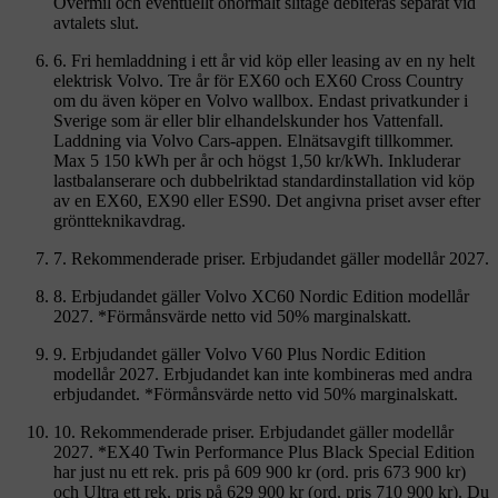
Övermil och eventuellt onormalt slitage debiteras separat vid
avtalets slut.
6. Fri hemladdning i ett år vid köp eller leasing av en ny helt
elektrisk Volvo. Tre år för EX60 och EX60 Cross Country
om du även köper en Volvo wallbox. Endast privatkunder i
Sverige som är eller blir elhandelskunder hos Vattenfall.
Laddning via Volvo Cars-appen. Elnätsavgift tillkommer.
Max 5 150 kWh per år och högst 1,50 kr/kWh. Inkluderar
lastbalanserare och dubbelriktad standardinstallation vid köp
av en EX60, EX90 eller ES90. Det angivna priset avser efter
gröntteknikavdrag.
7. Rekommenderade priser. Erbjudandet gäller modellår 2027.
8. Erbjudandet gäller Volvo XC60 Nordic Edition modellår
2027. *Förmånsvärde netto vid 50% marginalskatt.
9. Erbjudandet gäller Volvo V60 Plus Nordic Edition
modellår 2027. Erbjudandet kan inte kombineras med andra
erbjudandet. *Förmånsvärde netto vid 50% marginalskatt.
10. Rekommenderade priser. Erbjudandet gäller modellår
2027. *EX40 Twin Performance Plus Black Special Edition
har just nu ett rek. pris på 609 900 kr (ord. pris 673 900 kr)
och Ultra ett rek. pris på 629 900 kr (ord. pris 710 900 kr). Du