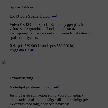
Special Edition
[
10
]
EX40 Core Special Edition
Volvo EX40 Core Special Edition bygger på vår
välutrustade grundmodell och inkluderar även
värmepump, rattvärme samt eluppvärmda baksäten och
spolarmunstycken.
Rek. pris 529 900 kr
(ord. pris 568 900 kr)
Bygg din EX40
Extrautrustning
[
12
]
Vinterhjul på aluminiumfälg
Just nu får du som köper en ny Volvo vinterdäck
monterade på aluminiumfälgar till ett förmånligt pris.
Levereras med fälg, däck och navkapsel.