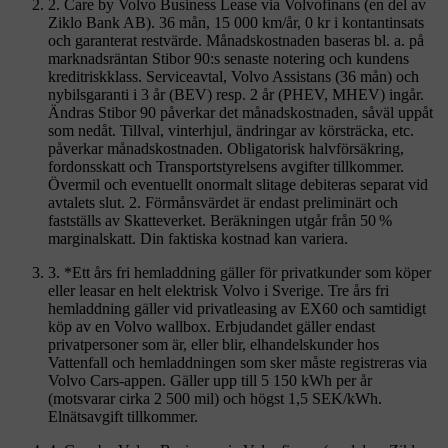
2. Care by Volvo Business Lease via Volvofinans (en del av
Ziklo Bank AB). 36 mån, 15 000 km/år, 0 kr i kontantinsats
och garanterat restvärde. Månadskostnaden baseras bl. a. på
marknadsräntan Stibor 90:s senaste notering och kundens
kreditriskklass. Serviceavtal, Volvo Assistans (36 mån) och
nybilsgaranti i 3 år (BEV) resp. 2 år (PHEV, MHEV) ingår.
Ändras Stibor 90 påverkar det månadskostnaden, såväl uppåt
som nedåt. Tillval, vinterhjul, ändringar av körsträcka, etc.
påverkar månadskostnaden. Obligatorisk halvförsäkring,
fordonsskatt och Transportstyrelsens avgifter tillkommer.
Övermil och eventuellt onormalt slitage debiteras separat vid
avtalets slut. 2. Förmånsvärdet är endast preliminärt och
fastställs av Skatteverket. Beräkningen utgår från 50 %
marginalskatt. Din faktiska kostnad kan variera.
3. *Ett års fri hemladdning gäller för privatkunder som köper
eller leasar en helt elektrisk Volvo i Sverige. Tre års fri
hemladdning gäller vid privatleasing av EX60 och samtidigt
köp av en Volvo wallbox. Erbjudandet gäller endast
privatpersoner som är, eller blir, elhandelskunder hos
Vattenfall och hemladdningen som sker måste registreras via
Volvo Cars-appen. Gäller upp till 5 150 kWh per år
(motsvarar cirka 2 500 mil) och högst 1,5 SEK/kWh.
Elnätsavgift tillkommer.