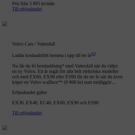
Pris från 3 895 kr/mån
Till erbjudandet
Volvo Cars / Vattenfall
[
6
]
Ladda kostnadsfritt hemma i upp till tre år
Nu får du fri hemladdning* med Vattenfall när du väljer
en ny Volvo. Ett år ingår för alla helt elektriska modeller
och med EX60, EX90 eller ES90 får du tre år när du även
köper en Volvo wallbox** (9 900 kr) som möjliggör
dubbelriktad laddning.
Erbjudandet gäller
EX30, EX40, EC40, EX60, EX90 och ES90
Till erbjudandet