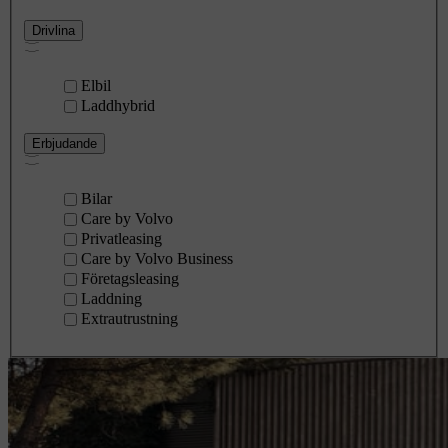
Drivlina
Elbil
Laddhybrid
Erbjudande
Bilar
Care by Volvo
Privatleasing
Care by Volvo Business
Företagsleasing
Laddning
Extrautrustning