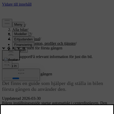
Support
/
Alla bilar
/
EX60 2027
/
Användarmanual
/
Användarkonton, profiler och tjänster
/
Ställa in bilen för första gången
Anpassad support
Få relevant information för just din bil.
Logga in
Ställa in bilen för första gången
Det finns en guide som hjälper dig ställa in bilen
första gången du använder den.
Uppdaterad 2026-03-30
Bilens inställningsguide startar automatiskt i centerdisplayen. Den
vägleder dig genom att skapa en profil och andra viktiga
inställningar.