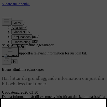
Support
/
Alla bilar
/
EX60 2027
/
Användarmanual
/
Specifikationer
/
Bilens allmänna egenskaper
Anpassad support
Få relevant information för just din bil.
Logga in
Bilens allmänna egenskaper
Här hittar du grundläggande information om just din
bil och dess funktioner.
Uppdaterad 2026-03-30
Denna information är till exempel viktig för att du ska kunna beställa
rätt reservdelar eller tillbehör.