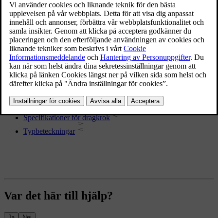
Mer i detta ämne
Bilens mått
Vikter
Specifikationer och kapacitet för släpvagnskörning
Specifikationer för dragkrok
Typbeteckningar
Var det här till hjälp?
Ja
Nej