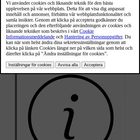
Uppdaterad 2026-03-30
Den hopvikta varningstriangeln i sitt fodral.