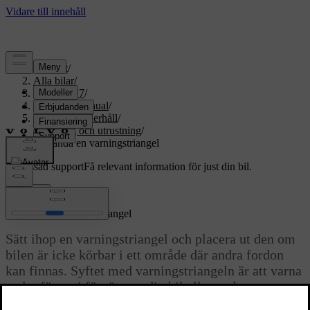
Support
/
Alla bilar
/
EX60 2027
/
Användarmanual
/
Vård och underhåll
/
Verktyg och utrustning
/
Använda en varningstriangel
Anpassad support
Få relevant information för just din bil.
Logga in
Använda en varningstriangel
Sätt ihop en varningstriangel och placera ut den om
bilen är icke körbar i ett område där andra fordon
kan finnas. Syftet med varningstriangeln är att varna
andra förare i förväg om din bil eller andra
stillastående faror.