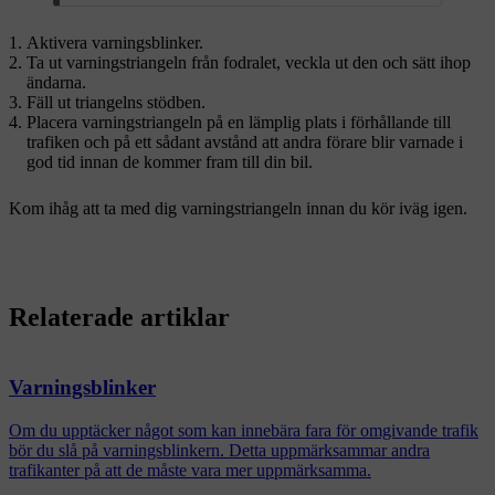
Aktivera varningsblinker.
Ta ut varningstriangeln från fodralet, veckla ut den och sätt ihop
ändarna.
Fäll ut triangelns stödben.
Placera varningstriangeln på en lämplig plats i förhållande till
trafiken och på ett sådant avstånd att andra förare blir varnade i
god tid innan de kommer fram till din bil.
Kom ihåg att ta med dig varningstriangeln innan du kör iväg igen.
Relaterade artiklar
Varningsblinker
Om du upptäcker något som kan innebära fara för omgivande trafik
bör du slå på varningsblinkern. Detta uppmärksammar andra
trafikanter på att de måste vara mer uppmärksamma.