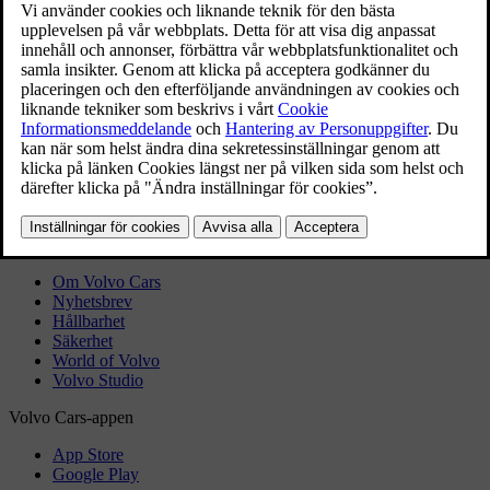
Google Gemini införs successivt i Volvo-bilar som ett valfritt
uppgraderingsalternativ till Google Assistent. När funktionen
blir tillgänglig för ditt Google-konto kan du välja att aktivera
den för att komma igång.