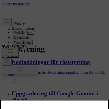
Support
/
Bilinformation
/
Bilmjukvara
/
Röststyrning
Röststyrning
Nedladdningar för röststyrning
Ladda ner den senaste röststyrningsuppdateringen för din bil.
Uppgradering till Google Gemini i
din bil