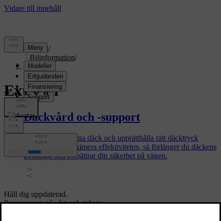
Support
/
Bilinformation
/
Exteriör
Exteriör
Däckvård och -support
Att ta hand om dina däck och upprätthålla rätt däcktryck
hjälper till att maximera effektiviteten, så förlänger du däckens
livslängd och förbättrar din säkerhet på vägen.