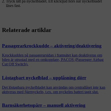
Tryck lätt på nyckelbladet. Ett klickljud hörs när nyckelbladet
låses fast.
Relaterade artiklar
Passagerarkrockkudde – aktivering/deaktivering
Krockkudden på passagerarsidan i framsätet kan deaktiveras om
bilen är utrustad med en omkopplare, PACOS (Passenger Airbag
Cut Off Switch).
Löstagbart nyckelblad – upplåsning dörr
Det löstagbara nyckelbladet kan användas om centrallåset inte kan
aktiveras med fjärrnyckeln, t.ex. om nyckelns batteri tagit slut.
Barnsäkerhetsspärr – manuell aktivering