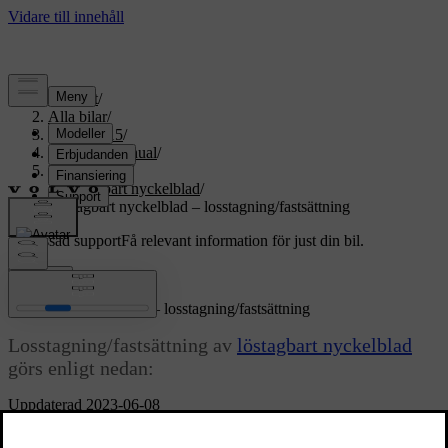
Support
/
Alla bilar
/
XC70 2015
/
Användarmanual
/
Lås och larm
/
Löstagbart nyckelblad
/
Löstagbart nyckelblad – losstagning/fastsättning
Anpassad support
Få relevant information för just din bil.
Logga in
Löstagbart nyckelblad – losstagning/fastsättning
Losstagning/fastsättning av
löstagbart nyckelblad
görs enligt nedan:
Uppdaterad 2023-06-08
Losstagning nyckelblad