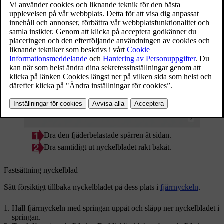
Dra den fjäderbelastade spärren åt sidan.
Dra samtidigt ut nyckelbladet rakt bakåt.
Fastsättning nyckelblad
Sätt försiktigt tillbaka nyckelbladet på dess plats i
fjärrnyckeln
.
Håll fjärrnyckeln med springan uppåt och släpp ner nyckelbladet i
springan.