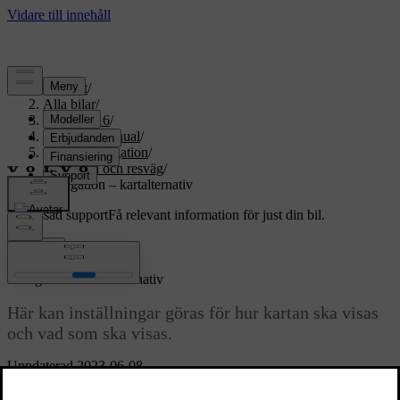
Support
/
Alla bilar
/
XC70 2016
/
Användarmanual
/
Sensus Navigation
/
Resplan och resväg
/
Navigation – kartalternativ
Anpassad support
Få relevant information för just din bil.
Logga in
*
Navigation
– kartalternativ
Här kan inställningar göras för hur kartan ska visas
och vad som ska visas.
Uppdaterad 2023-06-08