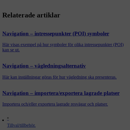
Relaterade artiklar
Navigation – intressepunkter (POI) symboler
Här visas exempel på hur symboler för olika intressepunkter (POI)
kan se ut.
Navigation – vägledningsalternativ
Här kan inställningar göras för hur vägledning ska presenteras.
Navigation – importera/exportera lagrade platser
Importera och/eller exportera lagrade resvägar och platser.
*
Tillval/tillbehör.