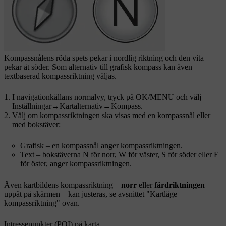
Kompassnålens röda spets pekar i nordlig riktning och den vita
pekar åt söder. Som alternativ till grafisk kompass kan även
textbaserad kompassriktning väljas.
I navigationkällans normalvy, tryck på
OK/MENU
och välj
Inställningar
→
Kartalternativ
→
Kompass
.
Välj om kompassriktningen ska visas med en kompassnål eller
med bokstäver:
Grafisk
– en kompassnål anger kompassriktningen.
Text
– bokstäverna
N
för norr,
W
för väster,
S
för söder eller
E
för öster, anger kompassriktningen.
Även kartbildens kompassriktning –
norr
eller
färdriktningen
uppåt på skärmen – kan justeras, se avsnittet "Kartläge
kompassriktning" ovan.
Intressepunkter (POI) på karta