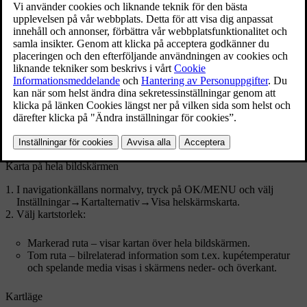
Karta på hela bildskärmen
I navigationkällans normalvy, tryck på
OK/MENU
och välj
Inställningar
→
Kartalternativ
→
Visa helskärmskarta
.
Välj kartstorlek:
Markerad ruta – visar kartan över hela bildskärmen.
Tom ruta – bilrelaterad information som t.ex. kupétemperatur
och spelande media visas i skärmens neder- och överkant.
Kartläge