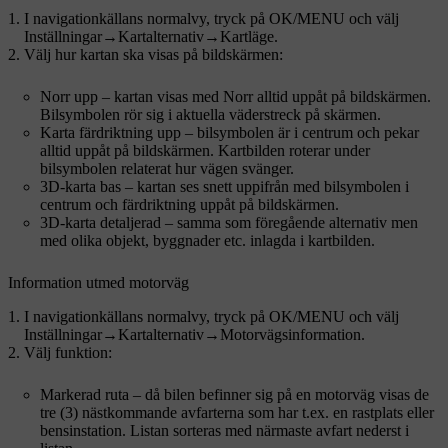
I navigationkällans normalvy, tryck på
OK/MENU
och välj
Inställningar
→
Kartalternativ
→
Kartläge
.
Välj hur kartan ska visas på bildskärmen:
Norr upp
– kartan visas med Norr alltid uppåt på bildskärmen.
Bilsymbolen rör sig i aktuella väderstreck på skärmen.
Karta färdriktning upp
– bilsymbolen är i centrum och pekar
alltid uppåt på bildskärmen. Kartbilden roterar under
bilsymbolen relaterat hur vägen svänger.
3D-karta bas
– kartan ses snett uppifrån med bilsymbolen i
centrum och färdriktning uppåt på bildskärmen.
3D-karta detaljerad
– samma som föregående alternativ men
med olika objekt, byggnader etc. inlagda i kartbilden.
Information utmed motorväg
I navigationkällans normalvy, tryck på
OK/MENU
och välj
Inställningar
→
Kartalternativ
→
Motorvägsinformation
.
Välj funktion:
Markerad ruta – då bilen befinner sig på en motorväg visas de
tre (3)
nästkommande avfarterna som har t.ex. en rastplats eller
bensinstation. Listan sorteras med närmaste avfart nederst i