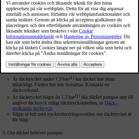
Uppdaterad 2023-06-08
Kontrollera däckdryck
Ta fram däcktätningsutrustningen. Kompressorn ska vara avstängd.
Skruva loss däckets ventilhatt.
Ta fram luftslangen och skruva dit ventilanslutningen till botten på
däckventilens gänga.
Läs av däcktrycket på tryckmätaren.
[1]
Är däcktrycket under 1,3 bar
har däcket inte tätats
tillräckligt. Färden bör inte fortsättas. Kontakta en
däckverkstad.
[1]
Är däcktrycket högre än 1,3 bar
ska däcket pumpas upp till
angivet däcktryck enligt däcktryckstabellen, se
Däck –
godkända däcktryck
.
Släpp ut luft med tryckreduceringsventilen om däcktrycket är
för högt.
Om däcket behöver pumpas: