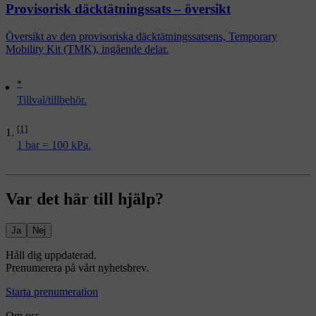
Provisorisk däcktätningssats – översikt
Översikt av den provisoriska däcktätningssatsens, Temporary
Mobility Kit (TMK), ingående delar.
*
Tillval/tillbehör.
[1]
1 bar = 100 kPa.
Var det här till hjälp?
Ja
Nej