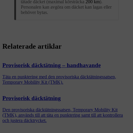
tätade däcket (maximal körsträcka
200 km
).
Personalen kan avgöra om däcket kan lagas eller
behöver bytas.
Relaterade artiklar
Provisorisk däcktätning – handhavande
Täta en punktering med den provisoriska däcktätningssatsen,
Temporary Mobility Kit (TMK).
Provisorisk däcktätning
Den provisoriska däcktätningssatsen, Temporary Mobility Kit
(TMK), används till att täta en punktering samt till att kontrollera
och justera däcktrycket.