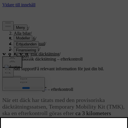
Support
/
Alla bilar
/
XC70 2016
/
Användarmanual
/
Hjul och däck
/
Provisorisk däcktätning
/
Provisorisk däcktätning – efterkontroll
Anpassad support
Få relevant information för just din bil.
Logga in
*
Provisorisk däcktätning
– efterkontroll
När ett däck har tätats med den provisoriska
däcktätningssatsen, Temporary Mobility Kit (TMK),
ska en efterkontroll göras efter
ca 3 kilometers
körning.