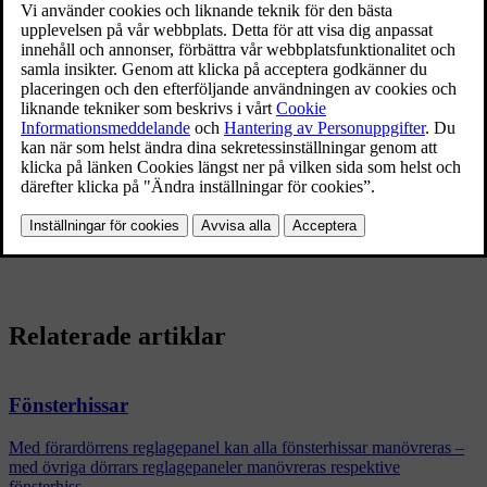
Centrallåsknapp
Ett långt tryck på
-symbolen i centrallåsknappen eller på
fjärrnyckeln
öppnar
alla sidorutor samtidigt. Samma förfarande på
-symbolen
stänger
alla sidorutor samtidigt.
Relaterade artiklar
Fönsterhissar
Med förardörrens reglagepanel kan alla fönsterhissar manövreras –
med övriga dörrars reglagepaneler manövreras respektive
fönsterhiss.