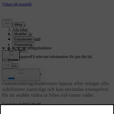
Support
/
Alla bilar
/
XC70 2016
/
Användarmanual
/
Klimat
/
Genomvädringsfunktion
Anpassad support
Få relevant information för just din bil.
Logga in
Genomvädringsfunktion
Genomvädringsfunktionen öppnar eller stänger alla
sidofönster samtidigt och kan användas exempelvis
för att snabbt vädra ur bilen vid varmt väder.
Uppdaterad 2023-06-08