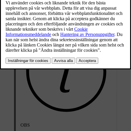
Denna funktion, vilken använder samma radarsensor som
Adaptiv
farthållare
och
Kollisionsvarnare med auto-broms
, har vissa
begränsningar.
OBS