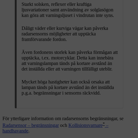
Starkt solsken, reflexer eller kraftiga
ljusvariationer samt användning av solglasögon
kan göra att varningsljuset i vindrutan inte syns.
Dåligt väder eller kurviga vägar kan påverka
radarsensorns möjligheter att upptäcka
framförvarande fordon.
Även fordonens storlek kan påverka förmågan att
upptäcka, t.ex. motorcyklar. Detta kan innebära
att varningslampan tänds på kortare avstånd än
det inställda eller att varningen tillfälligt uteblir.
Mycket höga hastigheter kan också orsaka att
lampan tänds på kortare avstånd än det inställda
p.g.a. begränsningar i sensorns räckvidd.
För ytterligare information om radarsensorns begränsningar, se
*
Radarsensor – begränsningar
och
Kollisionsvarnare
–
handhavande
.