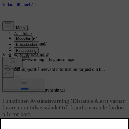
Support
/
Alla bilar
/
XC70 2016
/
Användarmanual
/
Förarstöd
/
Avståndsvarning
/
Avståndsvarning – begränsningar
Anpassad support
Få relevant information för just din bil.
Logga in
*
Avståndsvarning
– begränsningar
Funktionen Avståndsvarning (Distance Alert) varnar
föraren om tidsavståndet till framförvarande fordon
blir för kort.
Uppdaterad 2023-06-08