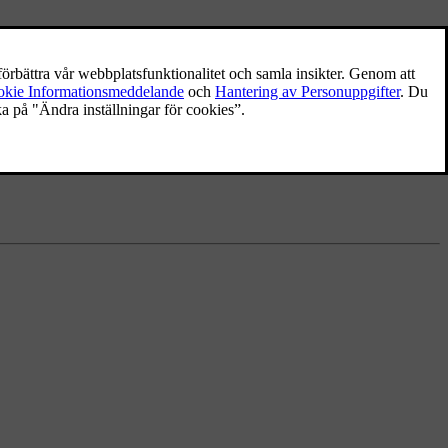
Digitalradio (DAB)
DAB (Digital Audio Broadcasting) är ett
digitalt sändningssystem för radio. Bilen
stödjer DAB, DAB+ och DMB.