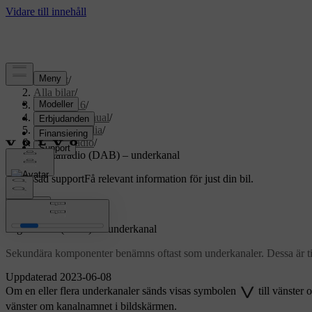
Support
/
Alla bilar
/
XC70 2016
/
Användarmanual
/
Ljud och media
/
Digitalradio
/
Digitalradio (DAB) – underkanal
Anpassad support
Få relevant information för just din bil.
Logga in
*
Digitalradio (DAB)
– underkanal
Sekundära komponenter benämns oftast som underkanaler. Dessa är till
Uppdaterad 2023-06-08
Om en eller flera underkanaler sänds visas symbolen
till vänster
vänster om kanalnamnet i bildskärmen.