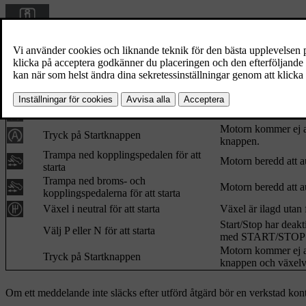
Kombinerat med denna kontrollampa kan
Start/Stop
-funktionen visa 
rekommenderad åtgärd som bör utföras. Följande tabell visar några e
Symbol
Meddelande
Auto Start/Stop Service erfordras
Start/Stop är ur fu
Autostart Motorn igång
+ akustisk signal
Aktiveras om förar
Motorn kommer ej at
Tryck på Startknappen
knappen.
Trampa ned kopplingspedalen för att
Motorn beredd att au
starta
Trampa ned broms- och
Motorn beredd att au
kopplingspedalerna för att starta
Växel i neutral för att starta
Växel är ilagd utan 
Start/Stop har deakti
Välj P eller N för att starta
med
START/STOP
Motorn kommer ej at
Tryck på Startknappen
knappen och växelv
Om ett meddelande inte släcks efter utförd åtgärd bör en verkstad ko