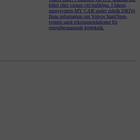
bilkö eller väntan vid trafikljus. I bilens
menysystem MY CAR under rubrik DRIVe
finns information om Volvos Start/Stop-
system samt rekommendationer för
energibesparande körteknik.