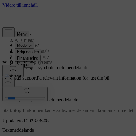
Support
/
Alla bilar
/
XC70 2016
/
Användarmanual
/
Start och körning
/
Start/stop-system
/
Start/Stop – symboler och meddelanden
Anpassad support
Få relevant information för just din bil.
Logga in
*
Start/Stop
– symboler och meddelanden
Start/Stop-funktionen kan visa textmeddelanden i kombiinstrumentet.
Uppdaterad 2023-06-08
Textmeddelande