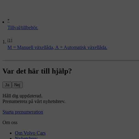
*
Tillval/tillbehör.
[1]
M = Manuell växellåda, A = Automatisk växellåda.
Var det här till hjälp?
Ja
Nej