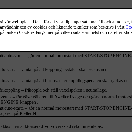
textmeddelanden i kombiinstrumentet för vissa situationer. För några av
xempel.
Info/åtgärd
nktion. Kontakta en verkstad – en auktoriserad Volvoverkstad rekommen
dörren öppnas med auto-stoppad motor och växelväljaren i
D
-läge.
t auto-starta – gör en normal motorstart med
START/STOP ENGINE
to-starta – väntar på att kopplingspedalen ska tryckas ner.
to-starta – väntar på att broms- eller kopplingspedalen ska tryckas ner.
frikoppling – frikoppla och ställ växelspaken i neutralläge.
verats – för växelväljaren till
N
- eller
P
-läge och gör en normal motorst
 ENGINE
-knappen .
t auto-starta – gör en normal motorstart med
START/STOP ENGINE
äljaren på
P
eller
N
.
ntaktas – en auktoriserad Volvoverkstad rekommenderas.