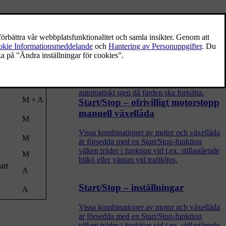
 dem finns en
Start/Stop
Vissa kombinationer av motor och växellåda
är försedda med en Start/Stop-funktion
[1]
M/A
vilken träder i funktion vid t.ex. stillastående
deras.
M + A
bilkö eller väntan vid trafikljus – motorn
stängs då temporärt av och startar
A
automatiskt igen då färden ska fortsätta.
-
M + A
Start/Stop – ofrivilligt motorstopp
manuell växellåda
M
Vissa kombinationer av motor och växellåda
M
är försedda med en Start/Stop-funktion
vilken träder i funktion vid t.ex. stillastående
M
bilkö eller väntan vid trafikljus.
art
A
-
Start/Stop – inställningar
A
Vissa kombinationer av motor och växellåda
är försedda med en Start/Stop-funktion
vilken träder i funktion vid t.ex. stillastående