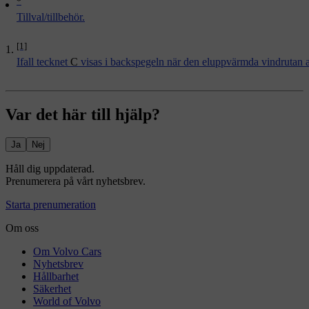
*
Tillval/tillbehör.
[1]
Ifall tecknet
C
visas i backspegeln när den eluppvärmda vindrutan a
Var det här till hjälp?
Ja
Nej