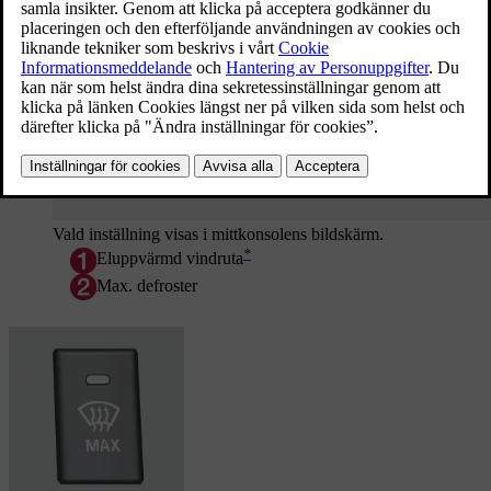
Vald inställning visas i mittkonsolens bildskärm.
*
Eluppvärmd vindruta
Max. defroster