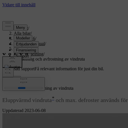
Support
/
Alla bilar
/
XC70 2016
/
Användarmanual
/
Klimat
/
Luftfördelning
/
Avfuktning och avfrostning av vindruta
Anpassad support
Få relevant information för just din bil.
Logga in
Avfuktning och avfrostning av vindruta
*
Eluppvärmd vindruta
och max. defroster används för 
Uppdaterad 2023-06-08