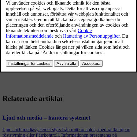
För att ändra undertexter, tryck i TV-källans normalvy på
OK/MENU
och välj
Undertexter
.
Vrid
TUNE
till den undertext du vill använda och tryck
OK/MENU
.
Den valda undertexten kommer nu att användas.
Ändra ljudspråk
För att ändra ljudspråk, tryck i TV-källans normalvy på
OK/MENU
och välj
Ljudspår
.
Vrid
TUNE
till det ljudspår du vill använda och tryck
OK/MENU
.
Det valda ljudspåret kommer nu att användas.
Relaterade artiklar
Ljud och media – hantera systemet
Ljud- och mediasystemet styrs från mittkonsolen, med rattknappar,
röststyrning eller fjärrkontroll. Informationen presenteras på