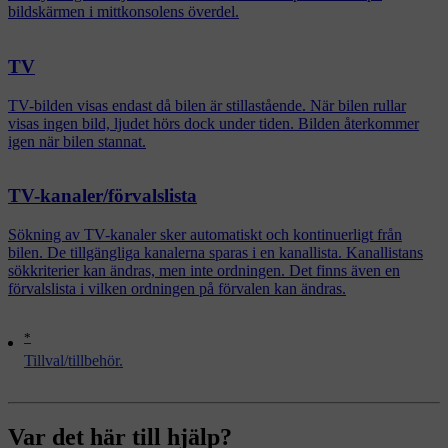
bildskärmen i mittkonsolens överdel.
TV
TV-bilden visas endast då bilen är stillastående. När bilen rullar
visas ingen bild, ljudet hörs dock under tiden. Bilden återkommer
igen när bilen stannat.
TV-kanaler/förvalslista
Sökning av TV-kanaler sker automatiskt och kontinuerligt från
bilen. De tillgängliga kanalerna sparas i en kanallista. Kanallistans
sökkriterier kan ändras, men inte ordningen. Det finns även en
förvalslista i vilken ordningen på förvalen kan ändras.
*
Tillval/tillbehör.
Var det här till hjälp?