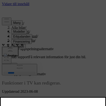
Support
/
Alla bilar
/
XC70 2016
/
Användarmanual
/
Ljud och media
/
TV
/
TV – uppspelningsalternativ
Anpassad support
Få relevant information för just din bil.
Logga in
*
TV
– uppspelningsalternativ
Funktioner i TV kan redigeras.
Uppdaterad 2023-06-08
Ändra undertexter