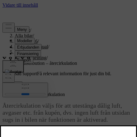
Support
/
Alla bilar
/
XC70 2016
/
Användarmanual
/
Klimat
/
Luftfördelning
/
Luftdistribution – återcirkulation
Anpassad support
Få relevant information för just din bil.
Logga in
Luftdistribution – återcirkulation
Återcirkulation väljs för att utestänga dålig luft,
avgaser etc. från kupén, dvs. ingen luft från utsidan
sugs in i bilen när funktionen är aktiverad.
Uppdaterad 2023-06-08