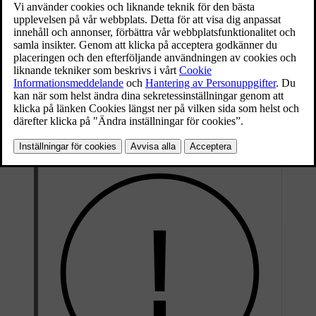
När återcirkulation är inkopplad, lyser den orangefärgade lampan i
knappen.