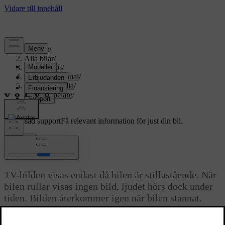
Support
/
Alla bilar
/
XC70 2016
/
Användarmanual
/
Ljud och media
/
Mediaspelare
/
TV
Anpassad support
Få relevant information för just din bil.
Logga in
*
TV
TV-bilden visas endast då bilen är stillastående. När
bilen rullar visas ingen bild, ljudet hörs dock under
tiden. Bilden återkommer igen när bilen stannat.
Uppdaterad 2023-06-08