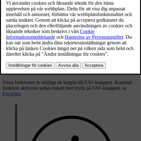
TV-funktioner, reglageöversikt.
För grundläggande information om uppspelning och navigering, läs
om
hur systemet hanteras och menyhantering
. Nedan finns en
utförligare beskrivning.
Vissa funktioner är möjliga att koppla till
FAV
-knappen. Kopplad
funktion aktiveras sedan enkelt med tryck på
FAV
-knappen, se
Favoriter
.