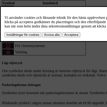
Symbol
Innebörd
[1]
Lågt oljetryck
Parkeringsbroms åtdragen (digitalt instrument)
Parkeringsbroms åtdragen (analogt instrument)
Krockkuddar – SRS
Bältespåminnare
Generatorn laddar inte
Fel i bromssystemet
Varning
Lågt oljetryck
Om symbolen tänds under körning är motorns oljetryck för lågt. Stann
symbolen tänds och oljenivån är normal, kontakta en verkstad. Volvo 
Parkeringsbroms åtdragen
Symbolen lyser konstant när parkeringsbromsen är ansatt. Symbolen bli
Blinkande symbol i någon annan situation innebär att ett fel uppstått