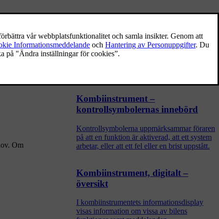
Kombiinstrument, analogt –
översikt
I kombiinstrumentets informationsdisplay
visas information om vissa av bilens
funktioner samt meddelanden.
Kombiinstrument –
kontrollsymbolernas innebörd
Kontrollsymbolerna uppmärksammar föraren
på att en funktion är aktiverad, att ett system
ehov. Om
arbetar, eller att ett fel eller en brist uppstått.
Kombiinstrument, digitalt –
översikt
I kombiinstrumentets informationsdisplay
visas information om vissa av bilens