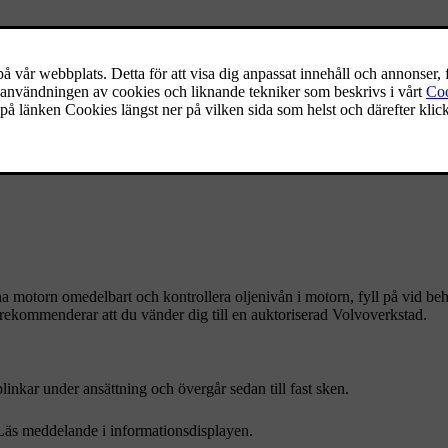
a motorn omedelbart och kontrollera oljenivån i motorn, fyll på vid b
rekommenderar att du vänder dig till en auktoriserad Volvoverkstad.
nkar under ansättning och övergår sedan till fast sken.
. Läs meddelande i informationsdisplayen.