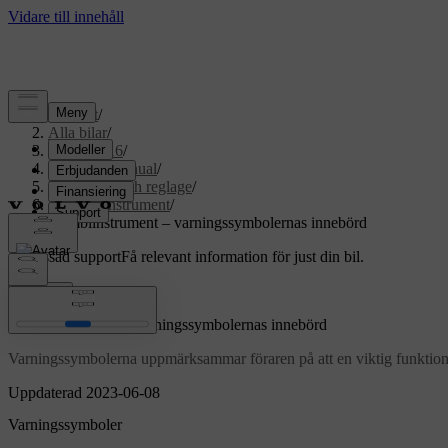
Support
/
Alla bilar
/
XC70 2016
/
Användarmanual
/
Instrument och reglage
/
Kombiinstrument
/
Kombiinstrument – varningssymbolernas innebörd
Anpassad support
Få relevant information för just din bil.
Logga in
Kombiinstrument – varningssymbolernas innebörd
Varningssymbolerna uppmärksammar föraren på att en viktig funktion är akt
Uppdaterad 2023-06-08
Varningssymboler