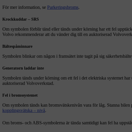
För mer information, se
Parkeringsbroms
.
Krockkuddar – SRS
Om symbolen förblir tänd eller tänds under körning har ett fel upptäckts
Volvo rekommenderar att du vänder dig till en auktoriserad Volvoverk
Bältespåminnare
Symbolen blinkar om någon i framsätet inte tagit på sig säkerhetsbältet 
Generatorn laddar inte
Symbolen tänds under körning om ett fel i det elektriska systemet har
auktoriserad Volvoverkstad.
Fel i bromssystemet
Om symbolen tänds kan bromsvätskenivån vara för låg. Stanna bilen på
kopplingsvätska – nivå
.
Om broms- och ABS-symbolerna är tända samtidigt kan fel ha uppstått