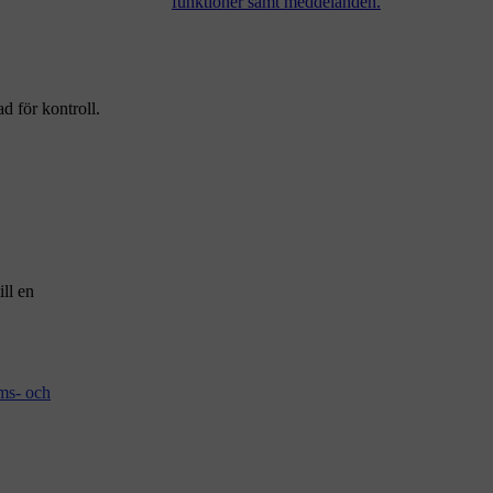
funktioner samt meddelanden.
d för kontroll.
ll en
ms- och